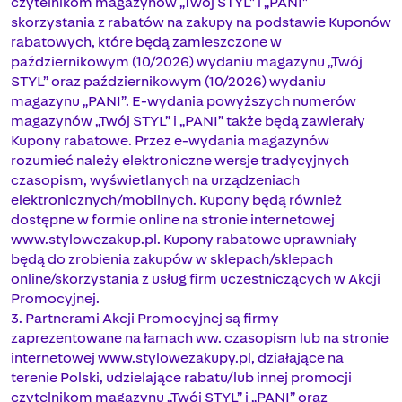
czytelnikom magazynów „Twój STYL” i „PANI”
skorzystania z rabatów na zakupy na podstawie Kuponów
rabatowych, które będą zamieszczone w
październikowym (10/2026) wydaniu magazynu „Twój
STYL” oraz październikowym (10/2026) wydaniu
magazynu „PANI”. E-wydania powyższych numerów
magazynów „Twój STYL” i „PANI” także będą zawierały
Kupony rabatowe. Przez e-wydania magazynów
rozumieć należy elektroniczne wersje tradycyjnych
czasopism, wyświetlanych na urządzeniach
elektronicznych/mobilnych. Kupony będą również
dostępne w formie online na stronie internetowej
www.stylowezakup.pl. Kupony rabatowe uprawniały
będą do zrobienia zakupów w sklepach/sklepach
online/skorzystania z usług firm uczestniczących w Akcji
Promocyjnej.
3. Partnerami Akcji Promocyjnej są firmy
zaprezentowane na łamach ww. czasopism lub na stronie
internetowej www.stylowezakupy.pl, działające na
terenie Polski, udzielające rabatu/lub innej promocji
czytelnikom magazynu „Twój STYL” i „PANI” oraz