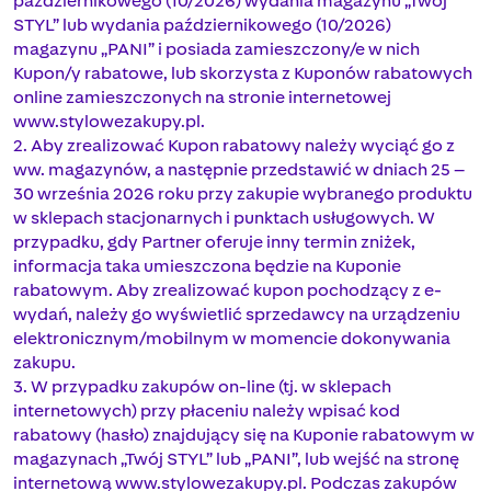
październikowego (10/2026) wydania magazynu „Twój
STYL” lub wydania październikowego (10/2026)
magazynu „PANI” i posiada zamieszczony/e w nich
Kupon/y rabatowe, lub skorzysta z Kuponów rabatowych
online zamieszczonych na stronie internetowej
www.stylowezakupy.pl.
2. Aby zrealizować Kupon rabatowy należy wyciąć go z
ww. magazynów, a następnie przedstawić w dniach 25 –
30 września 2026 roku przy zakupie wybranego produktu
w sklepach stacjonarnych i punktach usługowych. W
przypadku, gdy Partner oferuje inny termin zniżek,
informacja taka umieszczona będzie na Kuponie
rabatowym. Aby zrealizować kupon pochodzący z e-
wydań, należy go wyświetlić sprzedawcy na urządzeniu
elektronicznym/mobilnym w momencie dokonywania
zakupu.
3. W przypadku zakupów on-line (tj. w sklepach
internetowych) przy płaceniu należy wpisać kod
rabatowy (hasło) znajdujący się na Kuponie rabatowym w
magazynach „Twój STYL” lub „PANI”, lub wejść na stronę
internetową www.stylowezakupy.pl. Podczas zakupów