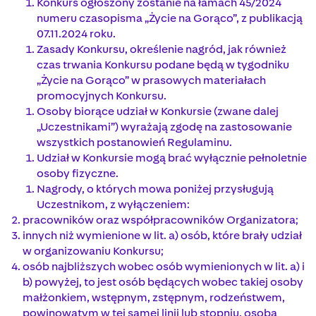
Konkurs ogłoszony zostanie na łamach 45/2024
numeru czasopisma „Życie na Gorąco”, z publikacją
07.11.2024 roku.
Zasady Konkursu, określenie nagród, jak również
czas trwania Konkursu podane będą w tygodniku
„Życie na Gorąco” w prasowych materiałach
promocyjnych Konkursu.
Osoby biorące udział w Konkursie (zwane dalej
„Uczestnikami”) wyrażają zgodę na zastosowanie
wszystkich postanowień Regulaminu.
Udział w Konkursie mogą brać wyłącznie pełnoletnie
osoby fizyczne.
Nagrody, o których mowa poniżej przysługują
Uczestnikom, z wyłączeniem:
pracowników oraz współpracowników Organizatora;
innych niż wymienione w lit. a) osób, które brały udział
w organizowaniu Konkursu;
osób najbliższych wobec osób wymienionych w lit. a) i
b) powyżej, to jest osób będących wobec takiej osoby
małżonkiem, wstępnym, zstępnym, rodzeństwem,
powinowatym w tej samej linii lub stopniu, osobą