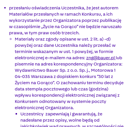
przesłaniu oświadczenia Uczestnika, że jest autorem
Materiałów przesłanych w ramach Konkursu, a ich
wykorzystanie przez Organizatora poprzez publikację
w czasopiśmie „Życie na Gorąco” nie będzie naruszało
prawa, w tym praw osób trzecich.
Materiały oraz zgody opisane w ust. 2 lit. a) -d)
powyżej oraz dane Uczestnika należy przesłać w
terminie wskazanym w ust. 1 powyżej, w formie
elektronicznej e-mailem na adres:
zng@bauer.pl
lub
pisemnie na adres korespondencyjny Organizatora:
Wydawnictwo Bauer Sp. z o.o. Sp. j., Motorowa 1
04-035 Warszawa z dopiskiem konkurs “30 lat z
Życiem na Gorąco”. O zachowaniu terminu decyduje
data stempla pocztowego lub czas (godzina)
wpływu korespondencji elektronicznej związanej z
Konkursem odnotowany w systemie poczty
elektronicznej Organizatora.
Uczestnicy zapewniają i gwarantują, że
nadesłane przez opisy, wolne będą od
jakichkolwiek wad prawnych, w szczególności nie