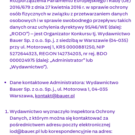
Rozporządzenia Parlamentu Europejskiego i Rady (UE)
2016/679 z dnia 27 kwietnia 2016 r. w sprawie ochrony
osób fizycznych w związku z przetwarzaniem danych
osobowych i w sprawie swobodnego przepływu takich
danych oraz uchylenia dyrektywy 95/46/WE (dalej:
„RODO”) – jest Organizator Konkursu tj. Wydawnictwo
Bauer Sp. z o.o. Sp. j. z siedzibą w Warszawie (04-035)
przy ul. Motorowej 1, KRS 0000881250, NIP
5272644323, REGON 142734203, nr rej. BDO
000024975 (dalej: „Administrator” lub
„Wydawnictwo”).
Dane kontaktowe Administratora: Wydawnictwo
Bauer Sp. z o.o. Sp. j., ul. Motorowa 1, 04-035
Warszawa,
kontakt@bauer.pl
Wydawnictwo wyznaczyło Inspektora Ochrony
Danych, z którym można się kontaktować za
pośrednictwem adresu poczty elektronicznej
iod@bauer.pl
lub korespondencyjnie na adres: