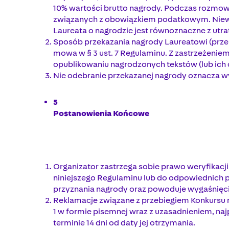
10% wartości brutto nagrody. Podczas rozmowy
związanych z obowiązkiem podatkowym. Niewpł
Laureata o nagrodzie jest równoznaczne z utr
Sposób przekazania nagrody Laureatowi (prze
mowa w § 3 ust. 7 Regulaminu. Z zastrzeżenie
opublikowaniu nagrodzonych tekstów (lub ich 
Nie odebranie przekazanej nagrody oznacza w
5
Postanowienia Końcowe
Organizator zastrzega sobie prawo weryfikacji
niniejszego Regulaminu lub do odpowiednich 
przyznania nagrody oraz powoduje wygaśnięc
Reklamacje związane z przebiegiem Konkursu n
1 w formie pisemnej wraz z uzasadnieniem, naj
terminie 14 dni od daty jej otrzymania.