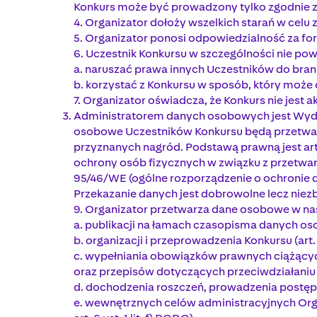
Konkurs może być prowadzony tylko zgodnie z
4. Organizator dołoży wszelkich starań w celu
5. Organizator ponosi odpowiedzialność za fo
6. Uczestnik Konkursu w szczególności nie pow
a. naruszać prawa innych Uczestników do brani
b. korzystać z Konkursu w sposób, który moż
7. Organizator oświadcza, że Konkurs nie jest 
Administratorem danych osobowych jest Wydawnic
osobowe Uczestników Konkursu będą przetwarz
przyznanych nagród. Podstawą prawną jest art. 
ochrony osób fizycznych w związku z przetw
95/46/WE (ogólne rozporządzenie o ochronie d
Przekazanie danych jest dobrowolne lecz niezb
9. Organizator przetwarza dane osobowe w na
a. publikacji na łamach czasopisma danych oso
b. organizacji i przeprowadzenia Konkursu (art. 6
c. wypełniania obowiązków prawnych ciążącyc
oraz przepisów dotyczących przeciwdziałaniu pra
d. dochodzenia roszczeń, prowadzenia postępow
e. wewnętrznych celów administracyjnych Org