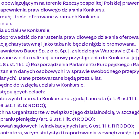
 obowiązującym na terenie Rzeczypospolitej Polskiej prawem
 zapewnienia prawidłowego działania Konkursu.
rmułę i treści oferowane w ramach Konkursu.
inien:
a udziału w Konkursie;
e doprowadzić do naruszenia prawidłowego działania oferow
akcją charytatywną i jako taka nie będzie nigdzie promowana.
two Bauer Sp. z o.o. Sp. j. z siedzibą w Warszawie (04-035) 
ane w celu realizacji umowy przystąpienia do Konkursu, je
6 ust. 1 lit. b) Rozporządzenia Parlamentu Europejskiego i Ra
arzaniem danych osobowych i w sprawie swobodnego przepły
anych). Dane przetwarzane będą przez 6 lat.
ędne do wzięcia udziału w Konkursie.
stępujących celach:
bowych Laureata Konkursu za zgodą Laureata (art. 6 ust.1 lit
 ust. 1 lit. b) RODO);
h na Organizatorze w związku z jego działalnością, w szcze
niu pieniędzy (art. 6 ust. 1 lit. c) RODO);
ań sądowych i windykacyjnych (art. 6 ust. 1 lit. f) RODO);
anizatora, w tym statystyki i raportowania wewnętrznego i 