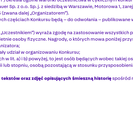
er Sp. z o.o. Sp. j. z siedzibą w Warszawie, Motorowa 1, z
(zwana dalej „Organizatorem”).
nych częściach Konkursu będą – do odwołania – publikowane
j „Uczestnikiem”) wyraża zgodę na zastosowanie wszystkich
letnie osoby fizyczne. Nagrody, o których mowa poniżej prz
nizatora;
rały udział w organizowaniu Konkursu;
 w lit. a) i b) powyżej, to jest osób będących wobec takie
 lub stopniu, osobą pozostającą w stosunku przysposobienia
tekstów oraz zdjęć opisujących śmieszną historię
spośród m