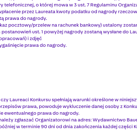
 telefonicznej, o której mowa w 3 ust. 7 Regulaminu Organi
acenie przez Laureata kwoty podatku od nagrody rzeczowej
atą prawa do nagrody.
kaz pocztowy/przelew na rachunek bankowy) ustalony zostani
m postanowień ust. 1 powyżej nagrody zostaną wysłane do La
opracowań) i zdjęć
ygaśnięcie prawa do nagrody.
 czy Laureaci Konkursu spełniają warunki określone w niniej
przepisów prawa, powoduje wykluczenie danej osoby z Konk
ie ewentualnego prawa do nagrody.
ależy zgłaszać Organizatorowi na adres: Wydawnictwo Bauer 
później w terminie 90 dni od dnia zakończenia każdej części