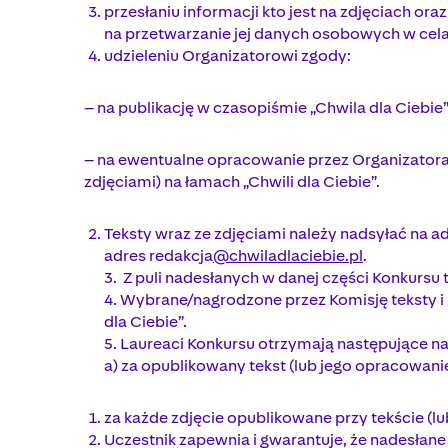
przesłaniu informacji kto jest na zdjęciach ora
na przetwarzanie jej danych osobowych w cel
udzieleniu Organizatorowi zgody:
– na publikację w czasopiśmie „Chwila dla Cieb
– na ewentualne opracowanie przez Organizatora
zdjęciami) na łamach „Chwili dla Ciebie”.
Teksty wraz ze zdjęciami należy nadsyłać na a
adres redakcja
@chwiladlaciebie.pl
.
3. Z puli nadesłanych w danej części Konkursu
4. Wybrane/nagrodzone przez Komisję teksty i
dla Ciebie”.
5. Laureaci Konkursu otrzymają następujące n
a) za opublikowany tekst (lub jego opracowanie)
za każde zdjęcie opublikowane przy tekście (lu
Uczestnik zapewnia i gwarantuje, że nadesłane