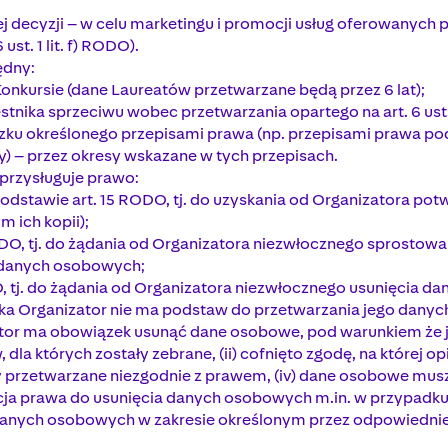
j decyzji – w celu marketingu i promocji usług oferowanych p
st. 1 lit. f) RODO).
ędny:
 Konkursie (dane Laureatów przetwarzane będą przez 6 lat);
stnika sprzeciwu wobec przetwarzania opartego na art. 6 ust.1
iązku określonego przepisami prawa (np. przepisami prawa 
y) – przez okresy wskazane w tych przepisach.
 przysługuje prawo:
dstawie art. 15 RODO, tj. do uzyskania od Organizatora pot
 ich kopii);
DO, tj. do żądania od Organizatora niezwłocznego sprostow
h danych osobowych;
DO, tj. do żądania od Organizatora niezwłocznego usunięcia
ika Organizator nie ma podstaw do przetwarzania jego dany
r ma obowiązek usunąć dane osobowe, pod warunkiem że jes
 dla których zostały zebrane, (ii) cofnięto zgodę, na której o
y przetwarzane niezgodnie z prawem, (iv) dane osobowe musz
acja prawa do usunięcia danych osobowych m.in. w przypadku
anych osobowych w zakresie określonym przez odpowiednie 