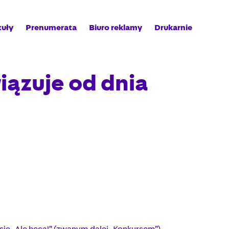
tuły
Prenumerata
Biuro reklamy
Drukarnie
iązuje od dnia
ie „Ale heca!” (zwanym dalej „Konkursem”).