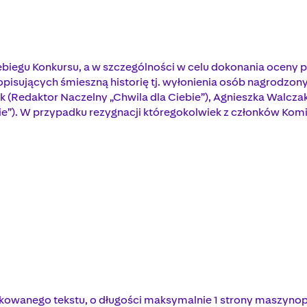
zebiegu Konkursu, a w szczególności w celu dokonania oceny
 opisujących śmieszną historię tj. wyłonienia osób nagrodzo
 (Redaktor Naczelny „Chwila dla Ciebie”), Agnieszka Walczak
bie”). W przypadku rezygnacji któregokolwiek z członków Komi
ikowanego tekstu, o długości maksymalnie 1 strony maszynopi