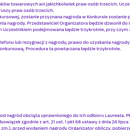
ków towarowych ani jakichkolwiek praw osób trzecich. Uczes
ruszy praw osób trzecich.
ursowej, zostanie przyznana nagroda w Konkursie zostanie 
nania nagrody. Przedstawiciel Organizatora będzie dzwonił d
ym Uczestnikiem podejmowana będzie trzykrotnie, przy czym
lefonu lub rezygnacji z nagrody, prawo do uzyskania nagrody
 Konkursową. Procedura ta powtarzana będzie trzykrotnie.
 nagród obciąża uprawnionego do ich odbioru Laureata. Pł
obowiązek zgodnie z art. 21 ust. 1 pkt 68 ustawy z dnia 26 l
późn. zm.), przed wydaniem nagrody Organizator obliczy, pob