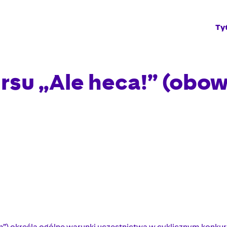
Ty
su „Ale heca!” (obow
”) określa ogólne warunki uczestnictwa w cyklicznym konkurs