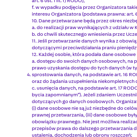
art. 6 ust. 1 lit. f) RODO),
f. w wypadku podjęcia przez Organizatora takie
interesu Organizatora (podstawa prawna: art. 6 u
10. Dane przetwarzane będą przez okres niezb
a. do realizacji praw wynikających z udziału w
b. do chwili skutecznego wniesienia przez Ucze
11. Jeśli przetwarzanie danych wynika z obow
dotyczącymi przeciwdziałania praniu pieniędz
12. Każdej osobie, która podała dane osobowe
a. dostępu do swoich danych osobowych, na po
prawo uzyskania dostępu do tych danych (w tym
sprostowania danych, na podstawie art. 16 RO
oraz do żądania uzupełnienia niekompletnyc
c. usunięcia danych, na podstawie art. 17 RO
bycia zapomnianym”). Jeżeli zdaniem Uczestn
dotyczących go danych osobowych. Organizato
(i) dane osobowe nie są już niezbędne do celów,
prawnej przetwarzania, (iii) dane osobowe był
obowiązku prawnego. Nie jest możliwa realiz
przepisów prawa do dalszego przetwarzania d
ustalenia, dochodzenia lub obrony roszczeń;