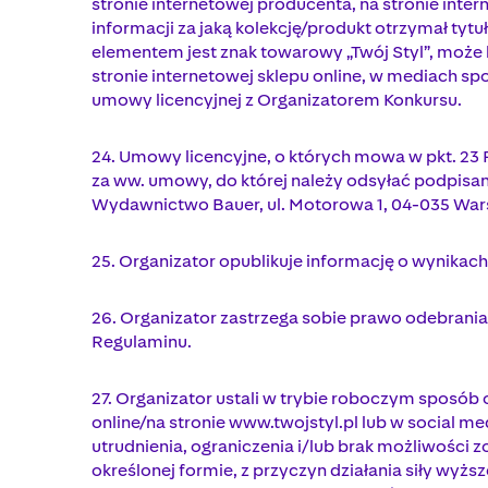
stronie internetowej producenta, na stronie in
informacji za jaką kolekcję/produkt otrzymał tyt
elementem jest znak towarowy „Twój Styl”, może
stronie internetowej sklepu online, w mediach s
umowy licencyjnej z Organizatorem Konkursu.
24. Umowy licencyjne, o których mowa w pkt. 23
za ww. umowy, do której należy odsyłać podpisa
Wydawnictwo Bauer, ul. Motorowa 1, 04-035 Wars
25. Organizator opublikuje informację o wynikach 
26. Organizator zastrzega sobie prawo odebrania
Regulaminu.
27. Organizator ustali w trybie roboczym sposób 
online/na stronie www.twojstyl.pl lub w social m
utrudnienia, ograniczenia i/lub brak możliwości
określonej formie, z przyczyn działania siły wyższ