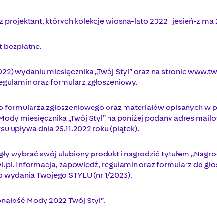
z projektant, których kolekcje wiosna-lato 2022 i jesień-zim
t bezpłatne.
022) wydaniu miesięcznika „Twój Styl” oraz na stronie www.t
regulamin oraz formularz zgłoszeniowy.
o formularza zgłoszeniowego oraz materiałów opisanych w p
 Mody miesięcznika „Twój Styl” na poniżej podany adres mai
u upływa dnia 25.11.2022 roku (piątek).
gły wybrać swój ulubiony produkt i nagrodzić tytułem „Nagr
tyl.pl. Informacja, zapowiedź, regulamin oraz formularz do 
 wydania Twojego STYLU (nr 1/2023).
konałość Mody 2022 Twój Styl”.