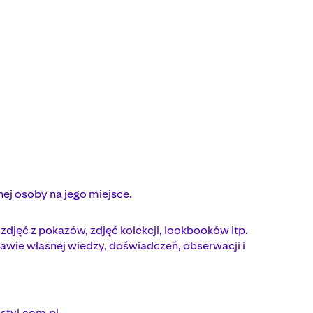
ej osoby na jego miejsce.
djęć z pokazów, zdjęć kolekcji, lookbooków itp.
tawie własnej wiedzy, doświadczeń, obserwacji i
tyl.com.pl