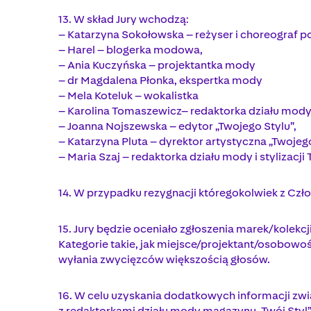
13. W skład Jury wchodzą:
– Katarzyna Sokołowska – reżyser i choreograf 
– Harel – blogerka modowa,
– Ania Kuczyńska – projektantka mody
– dr Magdalena Płonka, ekspertka mody
– Mela Koteluk – wokalistka
– Karolina Tomaszewicz– redaktorka działu mody
– Joanna Nojszewska – edytor „Twojego Stylu”,
– Katarzyna Pluta – dyrektor artystyczna „Twojego
– Maria Szaj – redaktorka działu mody i stylizacji
14. W przypadku rezygnacji któregokolwiek z Czło
15. Jury będzie oceniało zgłoszenia marek/kolek
Kategorie takie, jak miejsce/projektant/osobowoś
wyłania zwycięzców większością głosów.
16. W celu uzyskania dodatkowych informacji zw
z redaktorkami działu mody magazynu „Twój Styl