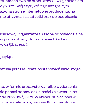
 w reklamach swoich produktów z uwzględnieniem
dy 2022 Twój Styl”, którego integralnym
y, na stronie internetowej producenta, na
ntu otrzymania statuetki oraz po podpisaniu
luksusowej Organizatora. Osobą odpowiedzialną
zasopism kobiecych luksusowych (adres:
iewicz@bauer.pl
).
styl.pl.
szenia przez laureata postanowień niniejszego
np. w formie uroczystej gali albo wydarzenia
r nie ponosi odpowiedzialności za ewentualne
ody 2022 Twój STYL w części i/lub całości w
tóre powstały po ogłoszeniu Konkursu i/lub w