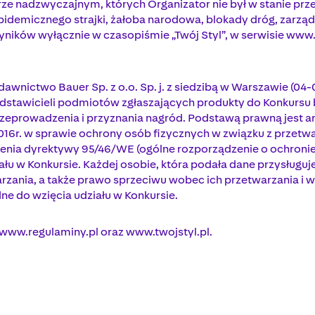
erze nadzwyczajnym, których Organizator nie był w stanie prz
epidemicznego strajki, żałoba narodowa, blokady dróg, zarz
ników wyłącznie w czasopiśmie „Twój Styl”, w serwisie www.
ctwo Bauer Sp. z o.o. Sp. j. z siedzibą w Warszawie (04-035)
awicieli podmiotów zgłaszających produkty do Konkursu b
prowadzenia i przyznania nagród. Podstawą prawną jest art. 6
.2016r. w sprawie ochrony osób fizycznych w związku z prze
enia dyrektywy 95/46/WE (ogólne rozporządzenie o ochronie
iału w Konkursie. Każdej osobie, która podała dane przysługu
rzania, a także prawo sprzeciwu wobec ich przetwarzania i w
ne do wzięcia udziału w Konkursie.
 www.regulaminy.pl oraz www.twojstyl.pl.