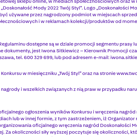
ternetowej sklepu online, w mediach społecznościowych oraz
uł „Doskonałość Mody 2022 Twój Styl”. Logo „Doskonałości Mo
 być używane przez nagrodzony podmiot w miejscach sprzedaż
połecznościowych i w reklamach kolekcji/produktów od mome
 Regulaminu dostępne są w dziale promocji segmentu prasy 
ne dokumenty, jest Iwona Sitkiewicz – Kierownik Promocji c
zawa, tel. 600 329 699, lub pod adresem e-mail:
iwona.sitk
Konkursu w miesięczniku „Twój Styl” oraz na stronie www.twoj
 nagrody i wszelkich związanych z nią praw w przypadku naru
oficjalnego ogłoszenia wyników Konkursu i wręczenia nagród 
ediach lub w innej formie, z tym zastrzeżeniem, iż Organizato
 zorganizowania oficjalnego wręczenia nagród Doskonałości M
ej. Za okoliczności siły wyższej poczytuje się okoliczności, k