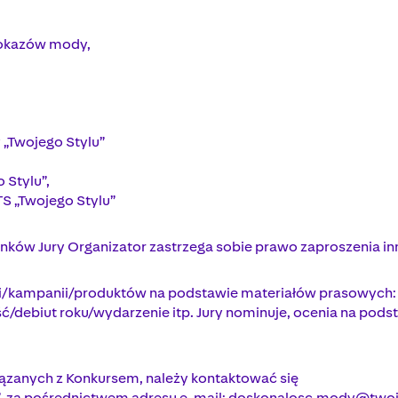
pokazów mody,
 „Twojego Stylu”
 Stylu”,
 TS „Twojego Stylu”
nków Jury Organizator zastrzega sobie prawo zaproszenia inn
cji/kampanii/produktów na podstawie materiałów prasowych: z
ć/debiut roku/wydarzenie itp. Jury nominuje, ocenia na pods
iązanych z Konkursem, należy kontaktować się
”, za pośrednictwem adresu e-mail:
doskonalosc.mody@twojs