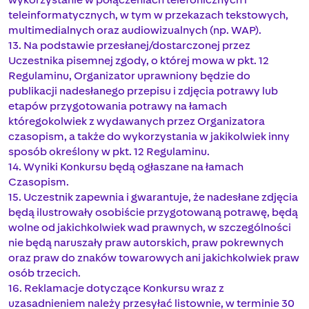
teleinformatycznych, w tym w przekazach tekstowych,
multimedialnych oraz audiowizualnych (np. WAP).
13. Na podstawie przesłanej/dostarczonej przez
Uczestnika pisemnej zgody, o której mowa w pkt. 12
Regulaminu, Organizator uprawniony będzie do
publikacji nadesłanego przepisu i zdjęcia potrawy lub
etapów przygotowania potrawy na łamach
któregokolwiek z wydawanych przez Organizatora
czasopism, a także do wykorzystania w jakikolwiek inny
sposób określony w pkt. 12 Regulaminu.
14. Wyniki Konkursu będą ogłaszane na łamach
Czasopism.
15. Uczestnik zapewnia i gwarantuje, że nadesłane zdjęcia
będą ilustrowały osobiście przygotowaną potrawę, będą
wolne od jakichkolwiek wad prawnych, w szczególności
nie będą naruszały praw autorskich, praw pokrewnych
oraz praw do znaków towarowych ani jakichkolwiek praw
osób trzecich.
16. Reklamacje dotyczące Konkursu wraz z
uzasadnieniem należy przesyłać listownie, w terminie 30