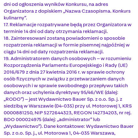
dni od ogłoszenia wyników Konkursu, na adres
Organizatora z dopiskiem „Nazwa Czasopisma. Konkurs
kulinarny”.
17. Reklamacje rozpatrywane będą przez Organizatora w
terminie 14 dni od daty otrzymania reklamacji.
18. Zainteresowani zostaną powiadomieni o sposobie
rozpatrzenia reklamacji w formie pisemnej najpóźniej w
ciągu 14 dni od daty rozpatrzenia reklamacji.
19. Administratorem danych osobowych – w rozumieniu
Rozporządzenia Parlamentu Europejskiego i Rady (UE)
2016/679 z dnia 27 kwietnia 2016 r. w sprawie ochrony
osób fizycznych w związku z przetwarzaniem danych
osobowych i w sprawie swobodnego przepływu takich
danych oraz uchylenia dyrektywy 95/46/WE (dalej:
„RODO”) – jest Wydawnictwo Bauer Sp. z o.o. Sp. j. z
siedzibą w Warszawie (04-035) przy ul. Motorowej 1, KRS
0000881250, NIP 5272644323, REGON 142734203, nr rej.
BDO 000024975 (dalej: „administrator” lub
„Wydawnictwo”). Dane kontaktowe: Wydawnictwo Bauer
Sp. z o.o. Sp. j., ul. Motorowa 1, 04-035 Warszawa,