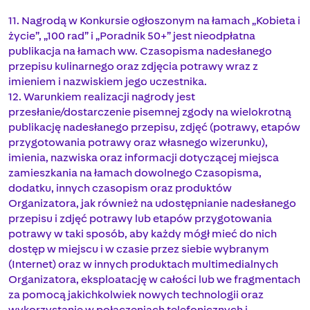
11. Nagrodą w Konkursie ogłoszonym na łamach „Kobieta i
życie”, „100 rad” i „Poradnik 50+” jest nieodpłatna
publikacja na łamach ww. Czasopisma nadesłanego
przepisu kulinarnego oraz zdjęcia potrawy wraz z
imieniem i nazwiskiem jego uczestnika.
12. Warunkiem realizacji nagrody jest
przesłanie/dostarczenie pisemnej zgody na wielokrotną
publikację nadesłanego przepisu, zdjęć (potrawy, etapów
przygotowania potrawy oraz własnego wizerunku),
imienia, nazwiska oraz informacji dotyczącej miejsca
zamieszkania na łamach dowolnego Czasopisma,
dodatku, innych czasopism oraz produktów
Organizatora, jak również na udostępnianie nadesłanego
przepisu i zdjęć potrawy lub etapów przygotowania
potrawy w taki sposób, aby każdy mógł mieć do nich
dostęp w miejscu i w czasie przez siebie wybranym
(Internet) oraz w innych produktach multimedialnych
Organizatora, eksploatację w całości lub we fragmentach
za pomocą jakichkolwiek nowych technologii oraz
wykorzystanie w połączeniach telefonicznych i