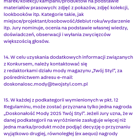
marek/kolekcji/kampanii/produktów na podstawie
materiałów prasowych: zdjęć z pokazów, zdjęć kolekcji,
lookbooków itp. Kategorie takie, jak
miejsce/projektant/osobowość/debiut roku/wydarzenie
itp. Jury nominuje, ocenia na podstawie własnej wiedzy,
doświadczeń, obserwacji i wyłania zwycięzców
większością głosów.
14. W celu uzyskania dodatkowych informacji związanych
z Konkursem, należy kontaktować się
z redaktorkami działu mody magazynu „Twój Styl”, za
pośrednictwem adresu e-mail:
doskonalosc.mody@twojstyl.com.pl
15. W każdej z podkategorii wymienionych w pkt. 12
Regulaminu, może zostać przyznana tylko jedna nagroda
„Doskonałość Mody 2025 Twój Styl”. Jeżeli Jury uzna, że w
danej podkategorii na wyróżnienie zasługuje więcej niż
jedna marka/produkt może podjąć decyzję o przyznaniu
wyjątkowo drugiej, równoległej (ex aequo) nagrody