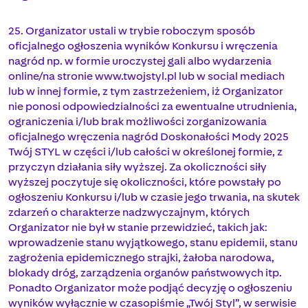
25. Organizator ustali w trybie roboczym sposób
oficjalnego ogłoszenia wyników Konkursu i wręczenia
nagród np. w formie uroczystej gali albo wydarzenia
online/na stronie www.twojstyl.pl lub w social mediach
lub w innej formie, z tym zastrzeżeniem, iż Organizator
nie ponosi odpowiedzialności za ewentualne utrudnienia,
ograniczenia i/lub brak możliwości zorganizowania
oficjalnego wręczenia nagród Doskonałości Mody 2025
Twój STYL w części i/lub całości w określonej formie, z
przyczyn działania siły wyższej. Za okoliczności siły
wyższej poczytuje się okoliczności, które powstały po
ogłoszeniu Konkursu i/lub w czasie jego trwania, na skutek
zdarzeń o charakterze nadzwyczajnym, których
Organizator nie był w stanie przewidzieć, takich jak:
wprowadzenie stanu wyjątkowego, stanu epidemii, stanu
zagrożenia epidemicznego strajki, żałoba narodowa,
blokady dróg, zarządzenia organów państwowych itp.
Ponadto Organizator może podjąć decyzję o ogłoszeniu
wyników wyłącznie w czasopiśmie „Twój Styl”, w serwisie