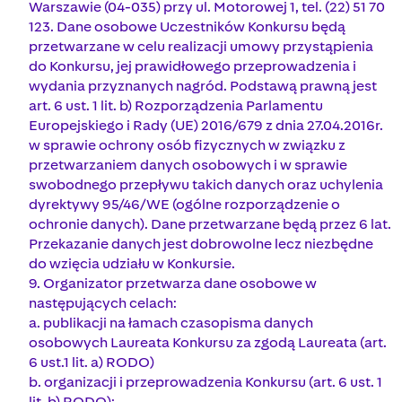
Warszawie (04-035) przy ul. Motorowej 1, tel. (22) 51 70
123. Dane osobowe Uczestników Konkursu będą
przetwarzane w celu realizacji umowy przystąpienia
do Konkursu, jej prawidłowego przeprowadzenia i
wydania przyznanych nagród. Podstawą prawną jest
art. 6 ust. 1 lit. b) Rozporządzenia Parlamentu
Europejskiego i Rady (UE) 2016/679 z dnia 27.04.2016r.
w sprawie ochrony osób fizycznych w związku z
przetwarzaniem danych osobowych i w sprawie
swobodnego przepływu takich danych oraz uchylenia
dyrektywy 95/46/WE (ogólne rozporządzenie o
ochronie danych). Dane przetwarzane będą przez 6 lat.
Przekazanie danych jest dobrowolne lecz niezbędne
do wzięcia udziału w Konkursie.
9. Organizator przetwarza dane osobowe w
następujących celach:
a. publikacji na łamach czasopisma danych
osobowych Laureata Konkursu za zgodą Laureata (art.
6 ust.1 lit. a) RODO)
b. organizacji i przeprowadzenia Konkursu (art. 6 ust. 1
lit. b) RODO);