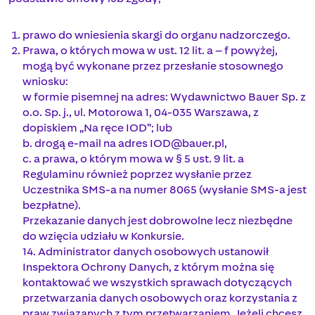
prawo do wniesienia skargi do organu nadzorczego.
Prawa, o których mowa w ust. 12 lit. a – f powyżej,
mogą być wykonane przez przesłanie stosownego
wniosku:
w formie pisemnej na adres: Wydawnictwo Bauer Sp. z
o.o. Sp. j., ul. Motorowa 1, 04-035 Warszawa, z
dopiskiem „Na ręce IOD”; lub
b. drogą e-mail na adres
IOD@bauer.pl
,
c. a prawa, o którym mowa w § 5 ust. 9 lit. a
Regulaminu również poprzez wysłanie przez
Uczestnika SMS-a na numer 8065 (wysłanie SMS-a jest
bezpłatne).
Przekazanie danych jest dobrowolne lecz niezbędne
do wzięcia udziału w Konkursie.
14. Administrator danych osobowych ustanowił
Inspektora Ochrony Danych, z którym można się
kontaktować we wszystkich sprawach dotyczących
przetwarzania danych osobowych oraz korzystania z
praw związanych z tym przetwarzaniem. Jeżeli chcesz