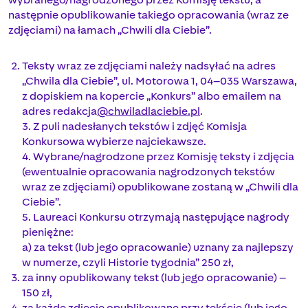
następnie opublikowanie takiego opracowania (wraz ze
zdjęciami) na łamach „Chwili dla Ciebie”.
Teksty wraz ze zdjęciami należy nadsyłać na adres
„Chwila dla Ciebie”, ul. Motorowa 1, 04–035 Warszawa,
z dopiskiem na kopercie „Konkurs” albo emailem na
adres redakcja
@chwiladlaciebie.pl
.
3. Z puli nadesłanych tekstów i zdjęć Komisja
Konkursowa wybierze najciekawsze.
4. Wybrane/nagrodzone przez Komisję teksty i zdjęcia
(ewentualnie opracowania nagrodzonych tekstów
wraz ze zdjęciami) opublikowane zostaną w „Chwili dla
Ciebie”.
5. Laureaci Konkursu otrzymają następujące nagrody
pieniężne:
a) za tekst (lub jego opracowanie) uznany za najlepszy
w numerze, czyli Historie tygodnia” 250 zł,
za inny opublikowany tekst (lub jego opracowanie) –
150 zł,
za każde zdjęcie opublikowane przy tekście (lub jego